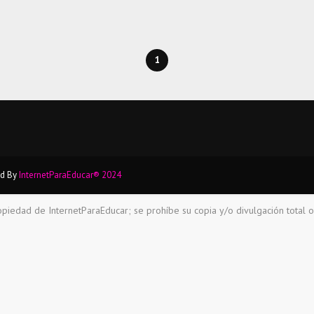
1
ed By
InternetParaEducar® 2024
opiedad de InternetParaEducar; se prohíbe su copia y/o divulgación total o